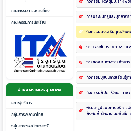
กิจกรรมไหว้ครูมโนราห์ พิธ
คณะกรรมการสถานศึกษา
การประชุมครูและบุคลากร
คณะกรรมการนักเรียน
กิจกรรมส่งเสริมคุณลักษ
การแข่งขันบรรยายธรรม ช่วง
การทดสอบทางการศึกษาระดั
กิจกรรมชุมชนการเรียนรู้ทา
ฝ่ายบริหารและบุคลากร
กิจกรรมสัปดาห์วิทยาศาสต
คณะผู้บริหาร
พัฒนารูปแบบการบริหารจั
สังกัดสำนักงานเขตพื้นที่ก
กลุ่มสาระฯภาษาไทย
กลุ่มสาระฯคณิตศาสตร์